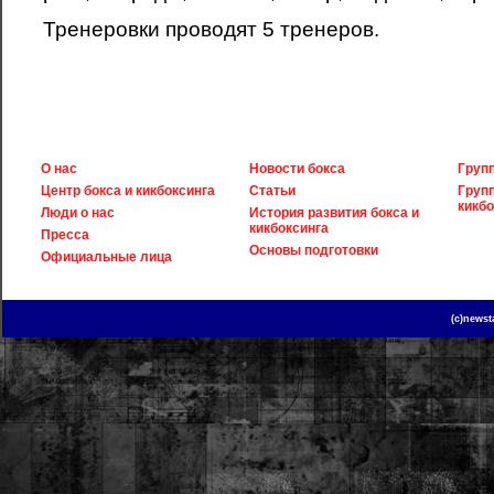
Тренеровки проводят 5 тренеров.
О нас
Новости бокса
Групп
Центр бокса и кикбоксинга
Статьи
Груп
кикбо
Люди о нас
История развития бокса и
кикбоксинга
Пресса
Основы подготовки
Официальные лица
(c)news